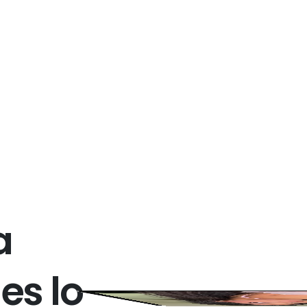
a
e
s
l
o