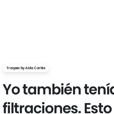
Traqeer by Aida Cortés
Y
o
t
a
m
b
i
é
n
t
e
n
í
f
i
l
t
r
a
c
i
o
n
e
s
.
E
s
t
o