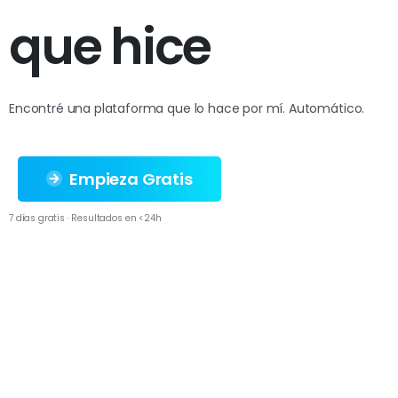
q
u
e
h
i
c
e
Encontré una plataforma que lo hace por mí. Automático.
Empieza Gratis
7 días gratis · Resultados en <24h