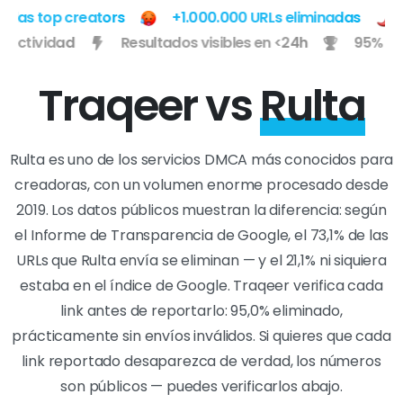
as top creators
+1.000.000 URLs eliminadas
U
de efectividad
Resultados visibles en <24h
95%
Traqeer vs
Rulta
Rulta es uno de los servicios DMCA más conocidos para
creadoras, con un volumen enorme procesado desde
2019. Los datos públicos muestran la diferencia: según
el Informe de Transparencia de Google, el 73,1% de las
URLs que Rulta envía se eliminan — y el 21,1% ni siquiera
estaba en el índice de Google. Traqeer verifica cada
link antes de reportarlo: 95,0% eliminado,
prácticamente sin envíos inválidos. Si quieres que cada
link reportado desaparezca de verdad, los números
son públicos — puedes verificarlos abajo.