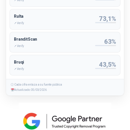
↗ Verify
Rulta
73,1%
↗ Verify
BranditScan
63%
↗ Verify
Bruqi
43,5%
↗ Verify
ⓘ Cada cifra enlaza a su fuente pública
Actualizado: 05/03/2026