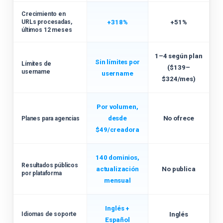
Crecimiento en
+318%
+51%
URLs procesadas,
últimos 12 meses
1–4 según plan
Sin límites por
Límites de
($139–
username
username
$324/mes)
Por volumen,
desde
No ofrece
Planes para agencias
$49/creadora
140 dominios,
Resultados públicos
actualización
No publica
por plataforma
mensual
Inglés +
Inglés
Idiomas de soporte
Español