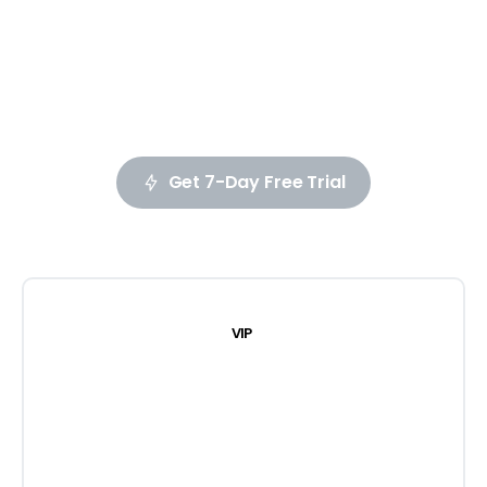
Removals on X
Impersonation Protection
Daily Takedowns
Get 7-Day Free Trial
VIP
$
375
For the First 3 Months
Then $749/month