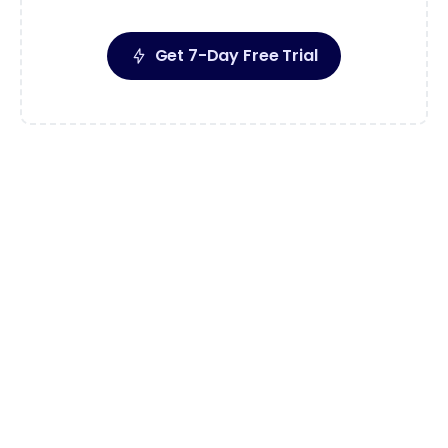
Get 7-Day Free Trial
Premium
$
125
For the First 3 Months
Then $249/month
Includes everything in Starter
Removals on Reddit