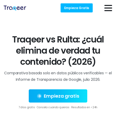
Empieza Gratis
T
r
a
q
e
e
r
v
s
R
u
l
t
a
:
¿
c
u
á
l
e
l
i
m
i
n
a
d
e
v
e
r
d
a
d
t
u
c
o
n
t
e
n
i
d
o
?
(
2
0
2
6
)
Comparativa basada solo en datos públicos verificables — el
Informe de Transparencia de Google, julio 2026.
Empieza gratis
7 días gratis · Cancela cuando quieras · Resultados en <24h