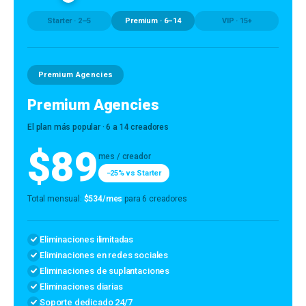
Starter · 2–5
Premium · 6–14
VIP · 15+
Premium Agencies
Premium Agencies
El plan más popular · 6 a 14 creadores
$89
mes / creador
−25% vs Starter
Total mensual:
$534/mes
para 6 creadores
Eliminaciones ilimitadas
Eliminaciones en redes sociales
Eliminaciones de suplantaciones
Eliminaciones diarias
Soporte dedicado 24/7