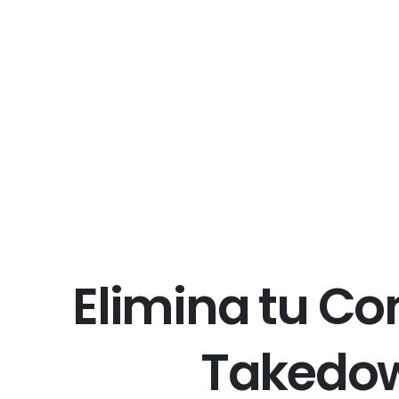
E
l
i
m
i
n
a
t
u
C
o
T
a
k
e
d
o