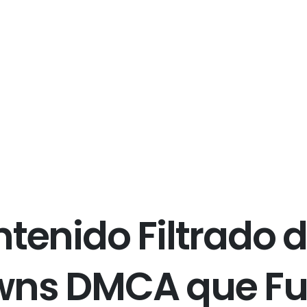
n
t
e
n
i
d
o
F
i
l
t
r
a
d
o
d
w
n
s
D
M
C
A
q
u
e
F