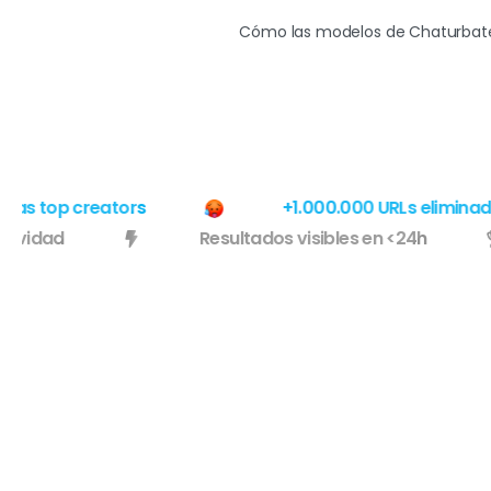
Cómo las modelos de Chaturbate 
s top creators
+1.000.000 URLs eliminadas
efectividad
Resultados visibles en <24h