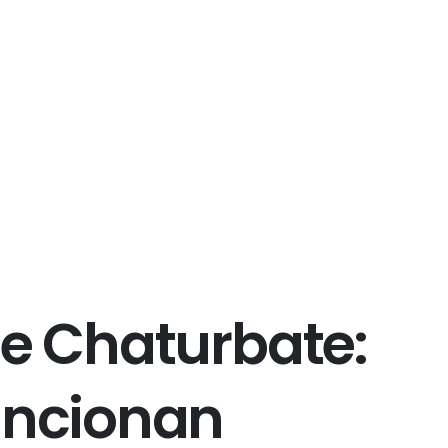
e
C
h
a
t
u
r
b
a
t
e
:
u
n
c
i
o
n
a
n