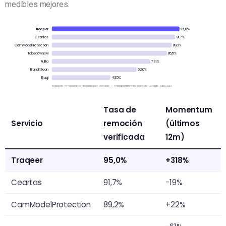
medibles mejores.
Traqeer
95,0%
Ceartas
91,7%
CamModelProtection
89,2%
TakedownsAI
85,5%
Rulta
73,1%
BranditScan
63,0%
Bruqi
43,5%
Tasa de remoción verificada por servicio — Transparency Report de Google, julio 2026
Tasa de
Momentum
Servicio
remoción
(últimos
verificada
12m)
Traqeer
95,0%
+318%
Ceartas
91,7%
-19%
CamModelProtection
89,2%
+22%