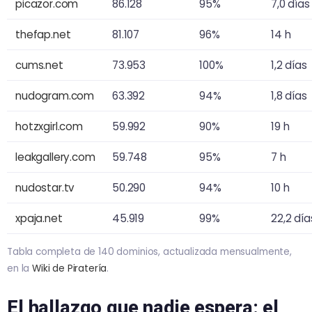
picazor.com
86.128
95%
7,0 días
thefap.net
81.107
96%
14 h
cums.net
73.953
100%
1,2 días
nudogram.com
63.392
94%
1,8 días
hotzxgirl.com
59.992
90%
19 h
leakgallery.com
59.748
95%
7 h
nudostar.tv
50.290
94%
10 h
xpaja.net
45.919
99%
22,2 día
Tabla completa de 140 dominios, actualizada mensualmente,
en la
Wiki de Piratería
.
El hallazgo que nadie espera: el