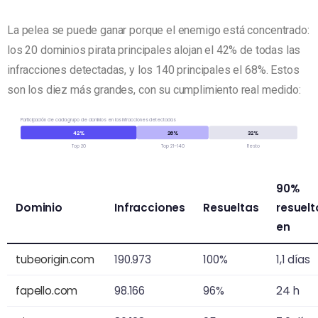
La pelea se puede ganar porque el enemigo está concentrado:
los 20 dominios pirata principales alojan el 42% de todas las
infracciones detectadas, y los 140 principales el 68%. Estos
son los diez más grandes, con su cumplimiento real medido:
Participación de cada grupo de dominios en las infracciones detectadas
42%
26%
32%
Top 20
Top 21–140
Resto
90%
Dominio
Infracciones
Resueltas
resuelt
en
tubeorigin.com
190.973
100%
1,1 días
fapello.com
98.166
96%
24 h