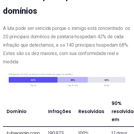
domínios
A luta pode ser vencida porque o inimigo está concentrado: os
20 principais domínios de pirataria hospedam 42% de cada
infração que detectamos, e os 140 principais hospedam 68%.
Estes são os dez maiores, com sua conformidade real e
medida:
Participação de todas as infrações detectadas por grupo de domínios
42%
26%
32%
Top 20
Top 21–140
Resto
90%
Domínio
Infrações
Resolvidas
resolvida
em
tubeorigin.com
190,973
100%
1.1 days