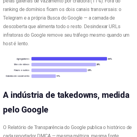
pelas galerias de vazamento por criadora (11%). Fora do
ranking de domínios ficam os dois canais transversais: o
Telegram e a própria Busca do Google — a camada de
descoberta que alimenta todo o resto. Desindexar URLs
infratoras do Google remove seu tráfego mesmo quando um
host é lento.
Agregadores
34%
Sites de vídeos
29%
Fóruns e outros
25%
Galerias de vazamento
11%
A indústria de takedowns, medida
pelo Google
O Relatório de Transparência do Google publica o histórico de
cada reportador DMCA — mesma métrica, mesma fonte