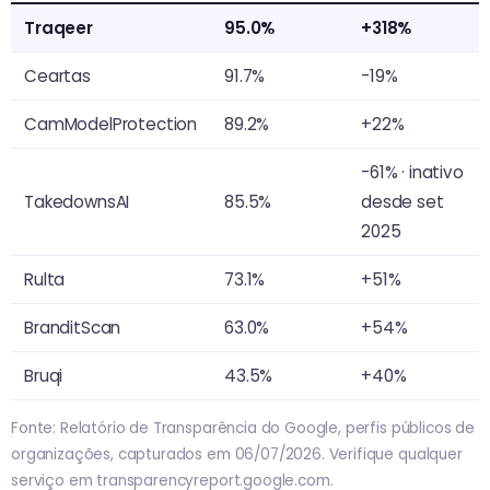
Traqeer
95.0%
+318%
Ceartas
91.7%
-19%
CamModelProtection
89.2%
+22%
-61% · inativo
TakedownsAI
85.5%
desde set
2025
Rulta
73.1%
+51%
BranditScan
63.0%
+54%
Bruqi
43.5%
+40%
Fonte: Relatório de Transparência do Google, perfis públicos de
organizações, capturados em 06/07/2026. Verifique qualquer
serviço em transparencyreport.google.com.