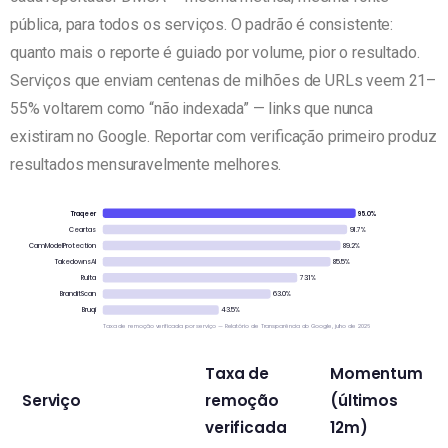
pública, para todos os serviços. O padrão é consistente:
quanto mais o reporte é guiado por volume, pior o resultado.
Serviços que enviam centenas de milhões de URLs veem 21–
55% voltarem como “não indexada” — links que nunca
existiram no Google. Reportar com verificação primeiro produz
resultados mensuravelmente melhores.
Traqeer
95.0%
Ceartas
91.7%
CamModelProtection
89.2%
TakedownsAI
85.5%
Rulta
73.1%
BranditScan
63.0%
Bruqi
43.5%
Taxa de remoção verificada por serviço — Relatório de Transparência do Google, julho de 2026
Taxa de
Momentum
Serviço
remoção
(últimos
verificada
12m)