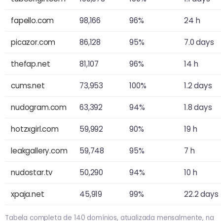
fapello.com
98,166
96%
24 h
picazor.com
86,128
95%
7.0 days
thefap.net
81,107
96%
14 h
cums.net
73,953
100%
1.2 days
nudogram.com
63,392
94%
1.8 days
hotzxgirl.com
59,992
90%
19 h
leakgallery.com
59,748
95%
7 h
nudostar.tv
50,290
94%
10 h
xpaja.net
45,919
99%
22.2 days
Tabela completa de 140 domínios, atualizada mensalmente, na