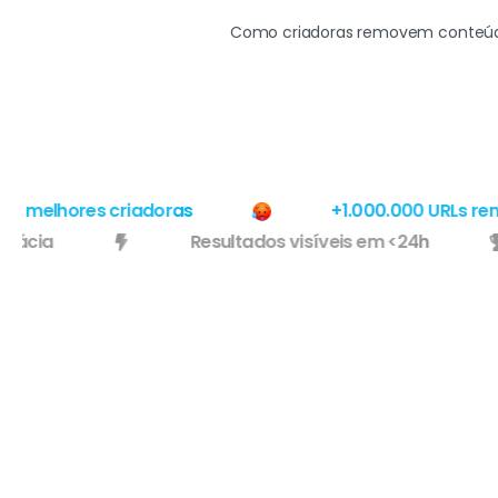
Como criadoras removem conteúdo
melhores criadoras
+1.000.000 URLs remov
e eficácia
Resultados visíveis em <24h