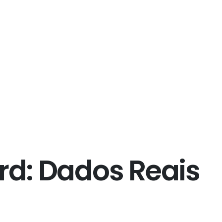
r
d
:
D
a
d
o
s
R
e
a
i
s