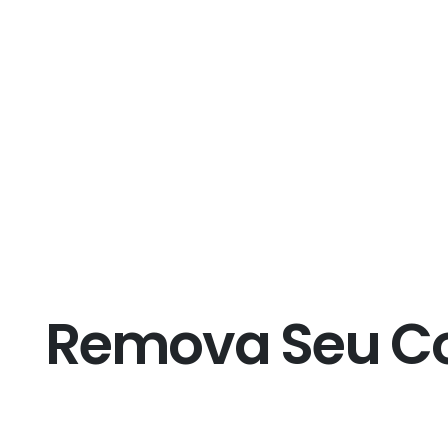
R
e
m
o
v
a
S
e
u
C