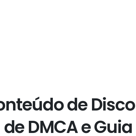
o
n
t
e
ú
d
o
d
e
D
i
s
c
o
d
e
D
M
C
A
e
G
u
i
a