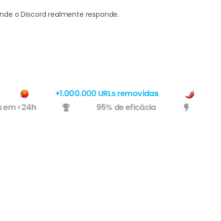
de o Discord realmente responde.
+1.000.000 URLs removidas
Usa
íveis em <24h
95% de eficácia