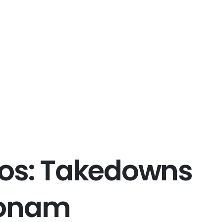
o
s
:
T
a
k
e
d
o
w
n
s
o
n
a
m