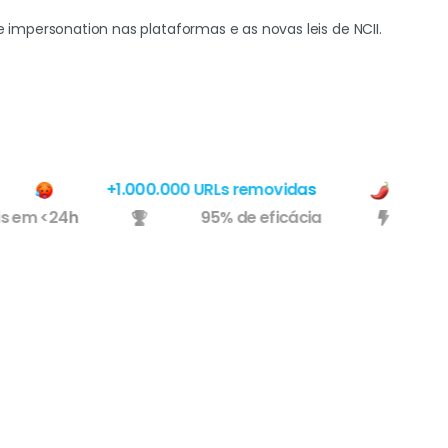
mpersonation nas plataformas e as novas leis de NCII.
+1.000.000 URLs removidas
Usa
íveis em <24h
95% de eficácia