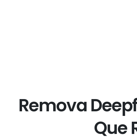
R
e
m
o
v
a
D
e
e
p
Q
u
e