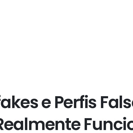
f
a
k
e
s
e
P
e
r
f
i
s
F
a
l
s
R
e
a
l
m
e
n
t
e
F
u
n
c
i