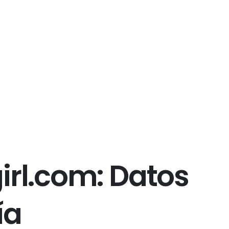
g
i
r
l
.
c
o
m
:
D
a
t
o
s
í
a