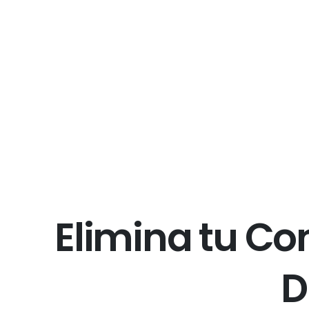
E
l
i
m
i
n
a
t
u
C
o
D