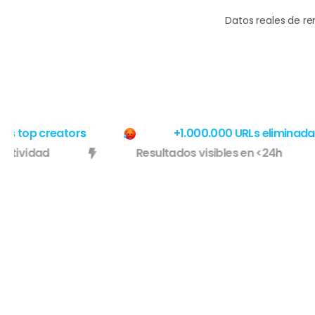
Datos reales de r
 top creators
+1.000.000 URLs eliminadas
e efectividad
Resultados visibles en <24h