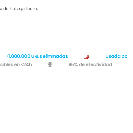
 de hotzxgirl.com.
+1.000.000 URLs eliminadas
Usada por las 
s visibles en <24h
95% de efectividad