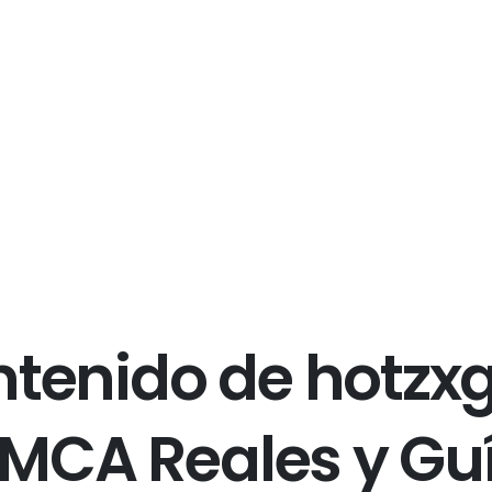
n
t
e
n
i
d
o
d
e
h
o
t
z
x
M
C
A
R
e
a
l
e
s
y
G
u