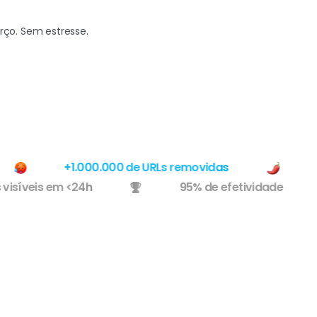
ço. Sem estresse.
+1.000.000 de URLs removidas
Usa
ados visíveis em <24h
95% de efetividade