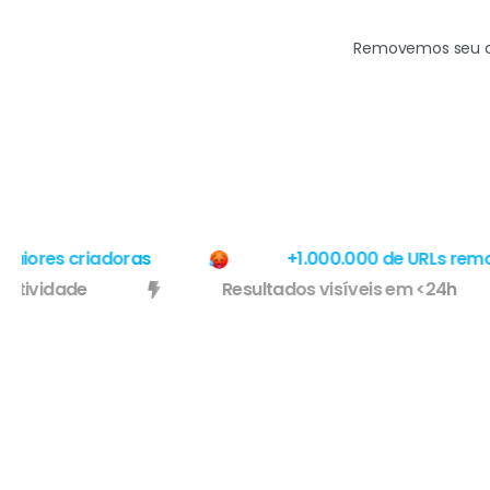
Removemos seu co
res criadoras
+1.000.000 de URLs removid
 de efetividade
Resultados visíveis em <24