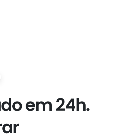
a
d
o
e
m
2
4
h
.
r
a
r