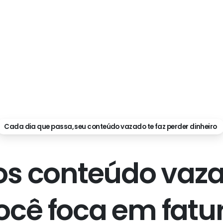
Cada dia que passa, seu conteúdo vazado te faz perder dinheiro
o
s
c
o
n
t
e
ú
d
o
v
a
z
o
c
ê
f
o
c
a
e
m
f
a
t
u