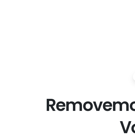
R
e
m
o
v
e
m
V