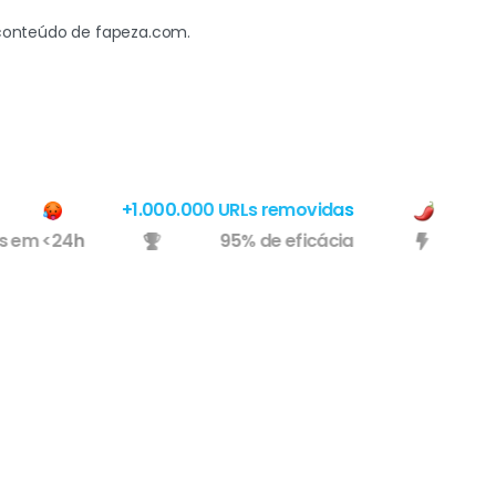
conteúdo de fapeza.com.
+1.000.000 URLs removidas
Usa
íveis em <24h
95% de eficácia