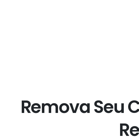
R
e
m
o
v
a
S
e
u
R