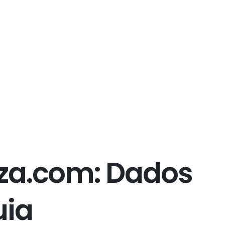
z
a
.
c
o
m
:
D
a
d
o
s
u
i
a