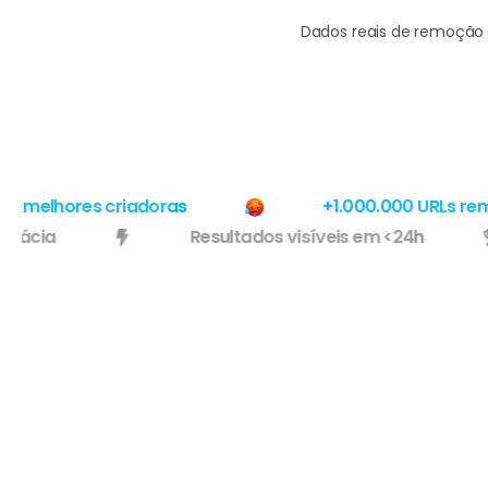
Dados reais de remoção
melhores criadoras
+1.000.000 URLs remov
e eficácia
Resultados visíveis em <24h