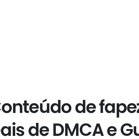
C
o
n
t
e
ú
d
o
d
e
f
a
p
e
e
a
i
s
d
e
D
M
C
A
e
G