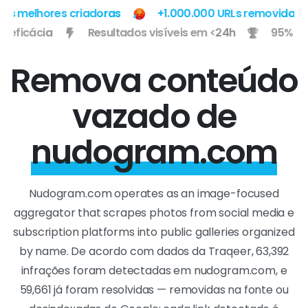
 melhores criadoras
+1.000.000 URLs removidas
 de eficácia
Resultados visíveis em <24h
95% 
Remova conteúdo
vazado de
nudogram.com
Nudogram.com operates as an image-focused
aggregator that scrapes photos from social media e
subscription platforms into public galleries organized
by name. De acordo com dados da Traqeer, 63,392
infrações foram detectadas em nudogram.com, e
59,661 já foram resolvidas — removidas na fonte ou