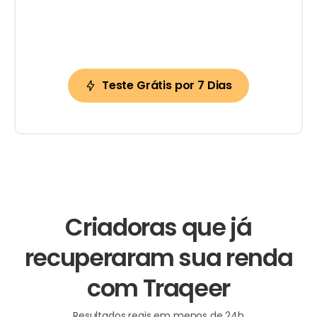
Registro de copyright (EUA)
Suporte dedicado 24/7
Teste Grátis por 7 Dias
Criadoras
que
já
recuperaram
sua
renda
com
Traqeer
Resultados reais em menos de 24h