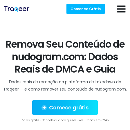
Comence Grátis
R
e
m
o
v
a
S
e
u
C
o
n
t
e
ú
d
o
d
e
n
u
d
o
g
r
a
m
.
c
o
m
:
D
a
d
o
s
R
e
a
i
s
d
e
D
M
C
A
e
G
u
i
a
Dados reais de remoção da plataforma de takedown da
Traqeer — e como remover seu conteúdo de nudogram.com.
Comece grátis
7 dias grátis · Cancele quando quiser · Resultados em <24h