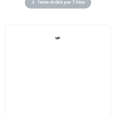
Teste Grátis por 7 Dias
VIP
$
375
Durante os primeiros 3 meses
Depois $749/mês
Tudo do Premium
Remoções no Telegram
Assistência jurídica profissional