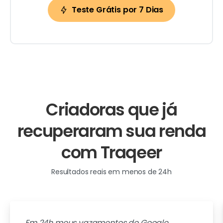
Teste Grátis por 7 Dias
Criadoras
que
já
recuperaram
sua
renda
com
Traqeer
Resultados reais em menos de 24h
Em 24h meus vazamentos do Google