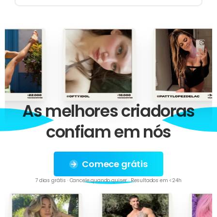
As
melhores
criadoras
confiam
em
nós
Comece grátis
7 dias grátis · Cancele quando quiser · Resultados em <24h