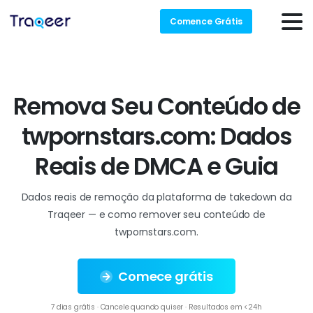
Comence Grátis
R
e
m
o
v
a
S
e
u
C
o
n
t
e
ú
d
o
d
e
t
w
p
o
r
n
s
t
a
r
s
.
c
o
m
:
D
a
d
o
s
R
e
a
i
s
d
e
D
M
C
A
e
G
u
i
a
Dados reais de remoção da plataforma de takedown da
Traqeer — e como remover seu conteúdo de
twpornstars.com.
Comece grátis
7 dias grátis · Cancele quando quiser · Resultados em <24h