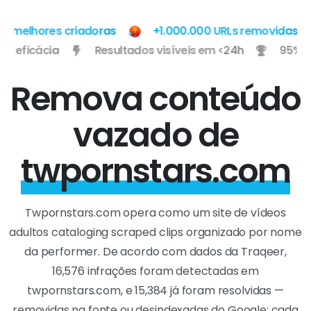
elhores criadoras
+1.000.000 URLs removidas
95% de eficácia
Resultados visíveis em <24h
9
Remova conteúdo
vazado de
twpornstars.com
Twpornstars.com opera como um site de vídeos
adultos cataloging scraped clips organizado por nome
da performer. De acordo com dados da Traqeer,
16,576 infrações foram detectadas em
twpornstars.com, e 15,384 já foram resolvidas —
removidas na fonte ou desindexadas do Google; cada