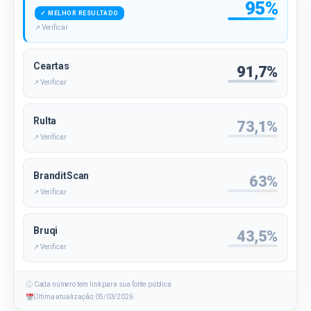
95%
✓ MELHOR RESULTADO
↗ Verificar
Ceartas
91,7%
↗ Verificar
Rulta
73,1%
↗ Verificar
BranditScan
63%
↗ Verificar
Bruqi
43,5%
↗ Verificar
ⓘ Cada número tem link para sua fonte pública
Última atualização: 05/03/2026