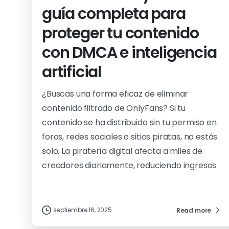
guía completa para
proteger tu contenido
con DMCA e inteligencia
artificial
¿Buscas una forma eficaz de eliminar
contenido filtrado de OnlyFans? Si tu
contenido se ha distribuido sin tu permiso en
foros, redes sociales o sitios piratas, no estás
solo. La piratería digital afecta a miles de
creadores diariamente, reduciendo ingresos
septiembre 16, 2025
Read more