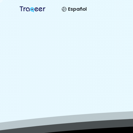
Español