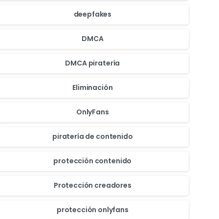
deepfakes
DMCA
DMCA piratería
Eliminación
OnlyFans
piratería de contenido
protección contenido
Protección creadores
protección onlyfans