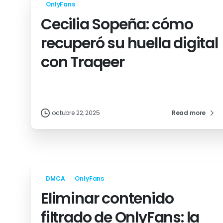
OnlyFans
Cecilia Sopeña: cómo
recuperó su huella digital
con Traqeer
octubre 22, 2025
Read more
DMCA
OnlyFans
Eliminar contenido
filtrado de OnlyFans: la