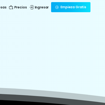
Empieza Gratis
esas
Precios
Ingresar