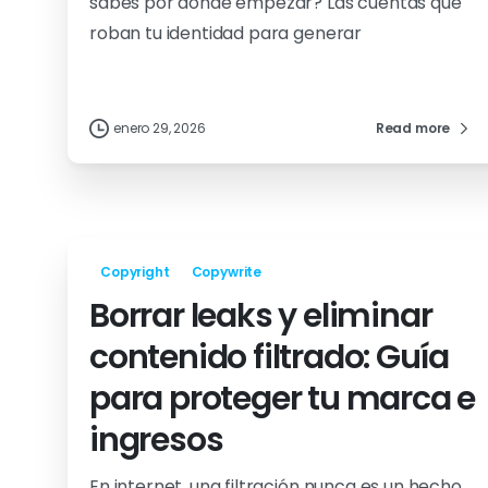
sabés por dónde empezar? Las cuentas que
roban tu identidad para generar
enero 29, 2026
Read more
Copyright
Copywrite
Borrar leaks y eliminar
contenido filtrado: Guía
para proteger tu marca e
ingresos
En internet, una filtración nunca es un hecho