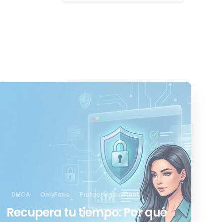
0
DMCA
OnlyFans
Protecting content
Recupera tu tiempo: Por qué