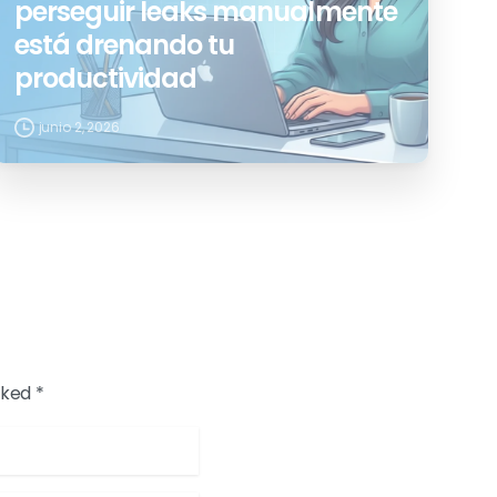
perseguir leaks manualmente
está drenando tu
productividad
junio 2, 2026
rked *