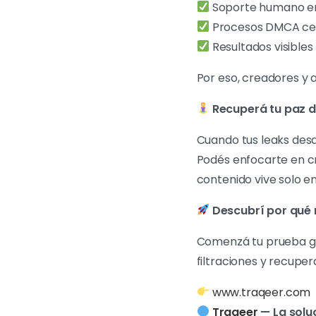
Soporte humano en
Procesos DMCA cer
Resultados visible
Por eso, creadores y 
Recuperá tu paz di
Cuando tus leaks desa
Podés enfocarte en cr
contenido vive solo en
Descubrí por qué 
Comenzá tu prueba gr
filtraciones y recuper
www.traqeer.com
Traqeer
— La soluc