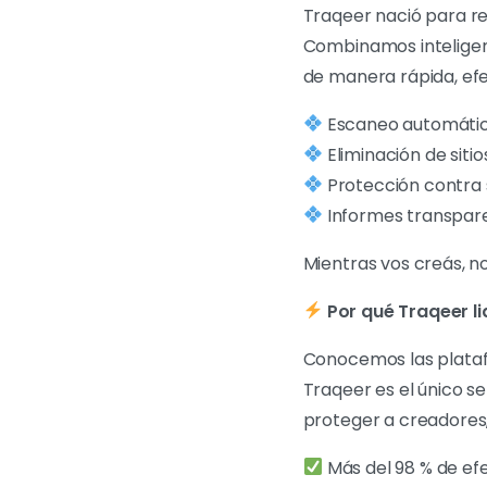
Traqeer nació para re
Combinamos inteligenci
de manera rápida, ef
Escaneo automátic
Eliminación de sitio
Protección contra 
Informes transpare
Mientras vos creás, n
Por qué Traqeer lid
Conocemos las plataf
Traqeer es el único s
proteger a creadores,
Más del 98 % de efe