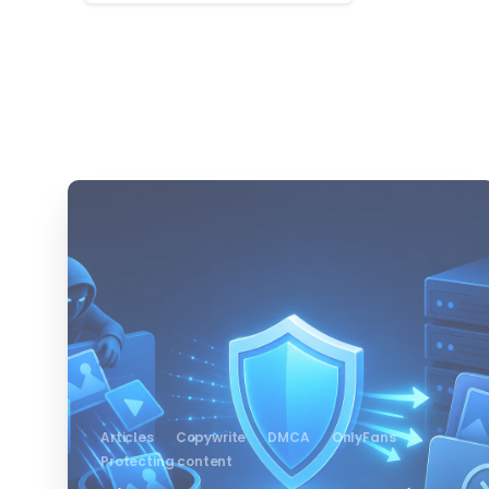
0
Articles
Copywrite
DMCA
OnlyFans
Protecting content