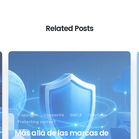
Related Posts
0
Copyright
Copywrite
DMCA
OnlyFans
Protecting content
Más allá de las marcas de